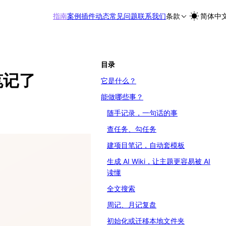
指南
案例
插件
动态
常见问题
联系我们
条款
简体中
目录
理笔记了
它是什么？
能做哪些事？
随手记录，一句话的事
查任务、勾任务
建项目笔记，自动套模板
生成 AI Wiki，让主题更容易被 AI
读懂
全文搜索
周记、月记复盘
初始化或迁移本地文件夹