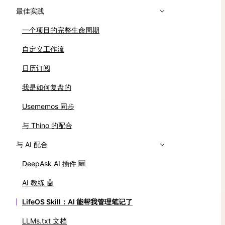
最佳实践
一个项目的完整生命周期
自定义工作流
日历订阅
我是如何复盘的
Usememos 同步
与 Thino 的配合
与 AI 配合
DeepAsk AI 插件 🆕
AI 教练 🤖
LifeOS Skill：AI 能帮我管理笔记了
LLMs.txt 文档