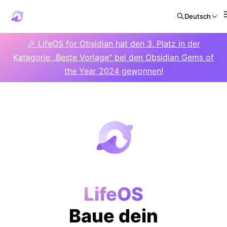
Deutsch
🎉 LifeOS for Obsidian hat den 3. Platz in der
Kategorie „Beste Vorlage" bei den Obsidian Gems of
the Year 2024 gewonnen!
LifeOS
Baue dein