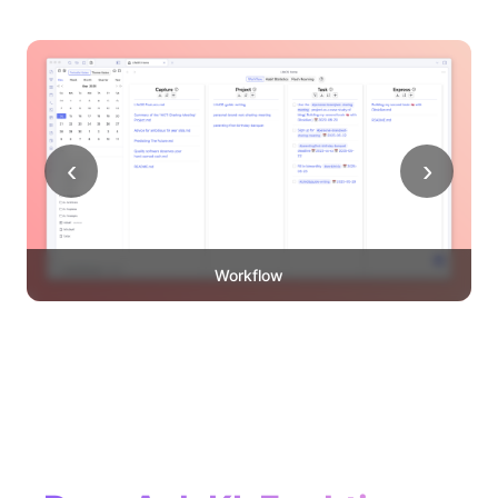
‹
›
Workflow