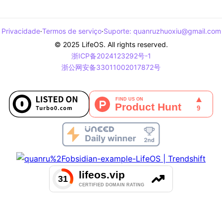
Privacidade
·
Termos de serviço
·
Suporte
:
quanruzhuoxiu@gmail.com
© 2025 LifeOS. All rights reserved.
浙ICP备2024123292号-1
浙公网安备33011002017872号