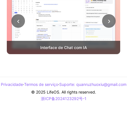
‹
›
Interface de Chat com IA
Privacidade
·
Termos de serviço
·
Suporte
:
quanruzhuoxiu@gmail.com
© 2025 LifeOS. All rights reserved.
浙ICP备2024123292号-1
浙公网安备33011002017872号